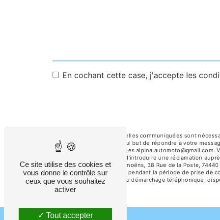
En cochant cette case, j'accepte les condi
** Les données personnelles communiquées sont nécessaires
sous-traitants dans le seul but de répondre à votre mess
de la Poste, 74440 Taninges alpina.automoto@gmail.com. Vous
tout moment et du droit d’introduire une réclamation auprè
Ce site utilise des cookies et
l'adresse 38 Route de Samoëns, 38 Rue de la Poste, 74440 
vous donne le contrôle sur
conservons vos données pendant la période de prise de cont
sur la liste d'opposition au démarchage téléphonique, disp
ceux que vous souhaitez
activer
Tout accepter