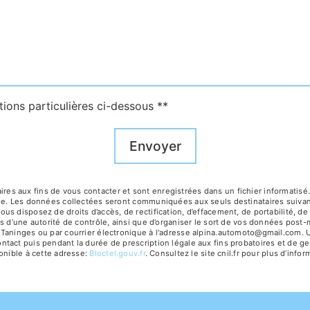
tions particulières ci-dessous **
Envoyer
 aux fins de vous contacter et sont enregistrées dans un fichier informatisé. 
age. Les données collectées seront communiquées aux seuls destinataires suiv
 disposez de droits d’accès, de rectification, d’effacement, de portabilité, de 
s d’une autorité de contrôle, ainsi que d’organiser le sort de vos données post
Taninges ou par courrier électronique à l'adresse alpina.automoto@gmail.com. Un
act puis pendant la durée de prescription légale aux fins probatoires et de ges
onible à cette adresse:
Bloctel.gouv.fr
. Consultez le site cnil.fr pour plus d’infor