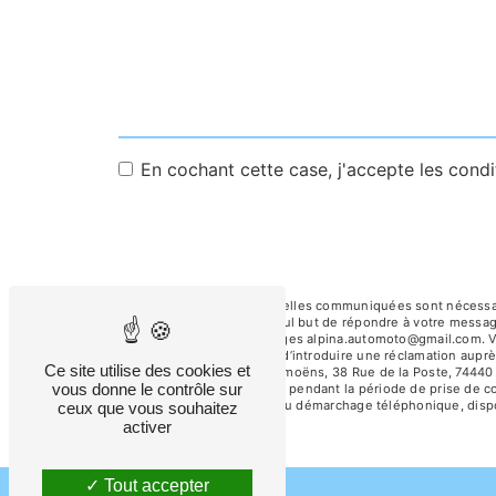
En cochant cette case, j'accepte les condi
** Les données personnelles communiquées sont nécessaires
sous-traitants dans le seul but de répondre à votre mess
de la Poste, 74440 Taninges alpina.automoto@gmail.com. Vous
tout moment et du droit d’introduire une réclamation auprè
Ce site utilise des cookies et
l'adresse 38 Route de Samoëns, 38 Rue de la Poste, 74440 
vous donne le contrôle sur
conservons vos données pendant la période de prise de cont
sur la liste d'opposition au démarchage téléphonique, disp
ceux que vous souhaitez
activer
Tout accepter