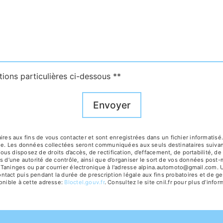
tions particulières ci-dessous **
Envoyer
 aux fins de vous contacter et sont enregistrées dans un fichier informatisé. 
age. Les données collectées seront communiquées aux seuls destinataires suiv
 disposez de droits d’accès, de rectification, d’effacement, de portabilité, de 
s d’une autorité de contrôle, ainsi que d’organiser le sort de vos données post
Taninges ou par courrier électronique à l'adresse alpina.automoto@gmail.com. Un
act puis pendant la durée de prescription légale aux fins probatoires et de ges
onible à cette adresse:
Bloctel.gouv.fr
. Consultez le site cnil.fr pour plus d’infor