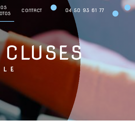
NOS
04 50 93 61 77
CONTACT
OTOS
 CLUSES
OLE