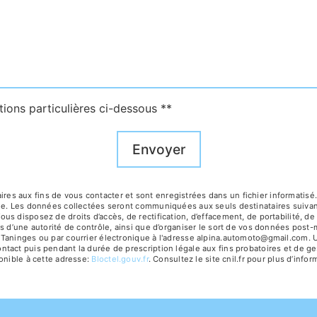
tions particulières ci-dessous **
Envoyer
 aux fins de vous contacter et sont enregistrées dans un fichier informatisé. 
age. Les données collectées seront communiquées aux seuls destinataires suiv
 disposez de droits d’accès, de rectification, d’effacement, de portabilité, de 
s d’une autorité de contrôle, ainsi que d’organiser le sort de vos données post
Taninges ou par courrier électronique à l'adresse alpina.automoto@gmail.com. Un
act puis pendant la durée de prescription légale aux fins probatoires et de ges
onible à cette adresse:
Bloctel.gouv.fr
. Consultez le site cnil.fr pour plus d’infor