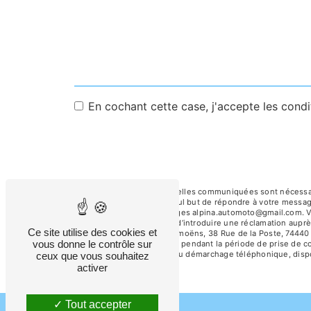
En cochant cette case, j'accepte les condi
** Les données personnelles communiquées sont nécessaires
sous-traitants dans le seul but de répondre à votre mess
de la Poste, 74440 Taninges alpina.automoto@gmail.com. Vous
tout moment et du droit d’introduire une réclamation auprè
Ce site utilise des cookies et
l'adresse 38 Route de Samoëns, 38 Rue de la Poste, 74440 
vous donne le contrôle sur
conservons vos données pendant la période de prise de cont
sur la liste d'opposition au démarchage téléphonique, disp
ceux que vous souhaitez
activer
Tout accepter