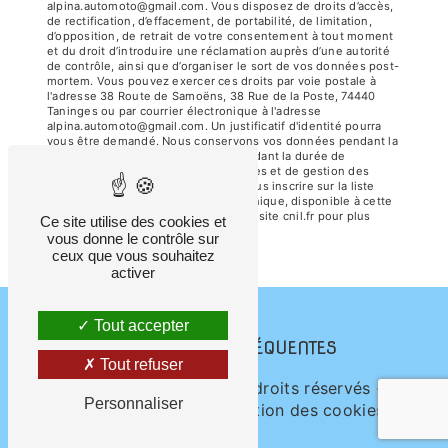
alpina.automoto@gmail.com. Vous disposez de droits d’accès,
de rectification, d’effacement, de portabilité, de limitation,
d’opposition, de retrait de votre consentement à tout moment
et du droit d’introduire une réclamation auprès d’une autorité
de contrôle, ainsi que d’organiser le sort de vos données post-
mortem. Vous pouvez exercer ces droits par voie postale à
l'adresse 38 Route de Samoëns, 38 Rue de la Poste, 74440
Taninges ou par courrier électronique à l'adresse
alpina.automoto@gmail.com. Un justificatif d'identité pourra
vous être demandé. Nous conservons vos données pendant la
période de prise de contact puis pendant la durée de
prescription légale aux fins probatoires et de gestion des
contentieux. Vous avez le droit de vous inscrire sur la liste
d'opposition au démarchage téléphonique, disponible à cette
adresse:
Bloctel.gouv.fr
. Consultez le site cnil.fr pour plus
Ce site utilise des cookies et
d’informations sur vos droits.
vous donne le contrôle sur
ceux que vous souhaitez
activer
Tout accepter
RECHERCHES FRÉQUENTES
Tout refuser
©
Vistalid
- 2026 - Tous droits réservés -
Personnaliser
Mentions légales
-
Gestion des cookies