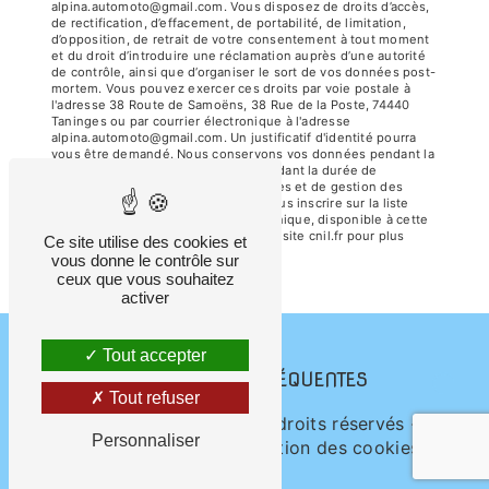
alpina.automoto@gmail.com. Vous disposez de droits d’accès,
de rectification, d’effacement, de portabilité, de limitation,
d’opposition, de retrait de votre consentement à tout moment
et du droit d’introduire une réclamation auprès d’une autorité
de contrôle, ainsi que d’organiser le sort de vos données post-
mortem. Vous pouvez exercer ces droits par voie postale à
l'adresse 38 Route de Samoëns, 38 Rue de la Poste, 74440
Taninges ou par courrier électronique à l'adresse
alpina.automoto@gmail.com. Un justificatif d'identité pourra
vous être demandé. Nous conservons vos données pendant la
période de prise de contact puis pendant la durée de
prescription légale aux fins probatoires et de gestion des
contentieux. Vous avez le droit de vous inscrire sur la liste
d'opposition au démarchage téléphonique, disponible à cette
adresse:
Bloctel.gouv.fr
. Consultez le site cnil.fr pour plus
Ce site utilise des cookies et
d’informations sur vos droits.
vous donne le contrôle sur
ceux que vous souhaitez
activer
Tout accepter
RECHERCHES FRÉQUENTES
Tout refuser
©
Vistalid
- 2026 - Tous droits réservés -
Personnaliser
Mentions légales
-
Gestion des cookies