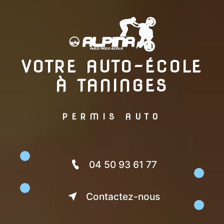
VOTRE AUTO-ÉCOLE
À TANINGES
PERMIS AUTO
PERMIS MOTO
PERMIS REMORQUE
04 50 93 61 77
CODE DE LA ROUTE
Contactez-nous
CONDUITE ACCOMPAGNÉE